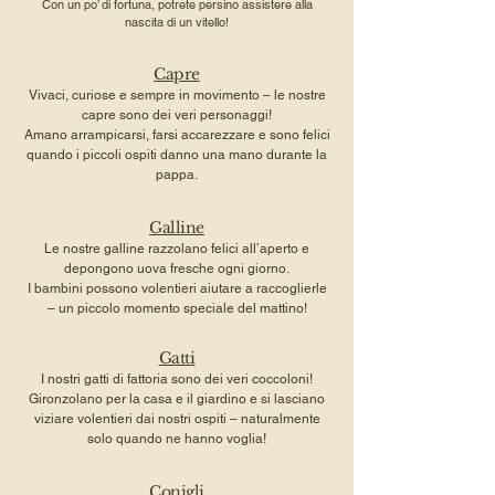
Con un po’ di fortuna, potrete persino assistere alla
nascita di un vitello!
Capre
Vivaci, curiose e sempre in movimento – le nostre
capre sono dei veri personaggi!
Amano arrampicarsi, farsi accarezzare e sono felici
quando i piccoli ospiti danno una mano durante la
pappa.
Galline
Le nostre galline razzolano felici all’aperto e
depongono uova fresche ogni giorno.
I bambini possono volentieri aiutare a raccoglierle
– un piccolo momento speciale del mattino!
Gatti
I nostri gatti di fattoria sono dei veri coccoloni!
Gironzolano per la casa e il giardino e si lasciano
viziare volentieri dai nostri ospiti – naturalmente
solo quando ne hanno voglia!
Conigli