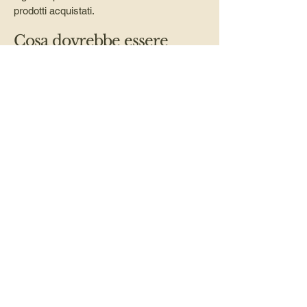
prodotti acquistati.
Cosa dovrebbe essere
incluso nella politica di
rimborso?
In genere, le politiche di rimborso
riguardano i seguenti aspetti: la scadenza
per richiedere un rimborso; se il rimborso
sarà parziale o totale; a quali condizioni i
clienti riceveranno un rimborso e molto
altro ancora.
©2025 Gasserhof | Rastner Armin | Via Margen 21 | 39030 Terento, Alto
Adige, Italia | Tel.:
+39 346 6039545
| Email:
info@gasserhof.bz.it
MwSt:
03116560214
Cin:
IT021096B5LYPVZHNP